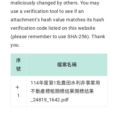
maliciously changed by others. You may
use a verification tool to see if an
attachment’s hash value matches its hash
verification code listed on this website
(please remember to use SHA-256). Thank
you.
序
檔案名稱
號
114年度第1批農田水利非事業用
不動產標租開標結果開標結果
1
_24819_1642.pdf