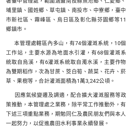
署臺中管理處，範圍涵蓋南投縣魚池鄉、仁愛鄉、
埔里鎮、國姓鄉、草屯鎮、南投市、中寮鄉，臺中
市新社區、霧峰區、烏日區及彰化縣芬園鄉等11
鄉鎮市。
本管理處轄區內多山，有74個灌溉系統，10個
工作站，主要水源為地面水引灌，有68個灌溉系
統取自烏溪，有6灌溉系統取自濁水溪，主要作物
為雙期稻作，次為甘蔗、筊白筍、蔬菜、花卉、菸
草、果樹等，合計灌溉面積為1萬3,242公頃。
因應氣候變遷及調適，配合擴大灌溉服務等政
策推動，本管理處之業務，除平常工作推動外，有
下述三項重點業務，期勉同仁及農民朋友們與本人
一起努力，以促進農田水利事業永續發展。