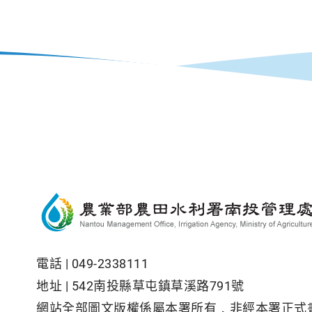
電話 |
049-2338111
地址 |
542南投縣草屯鎮草溪路791號
網站全部圖文版權係屬本署所有，非經本署正式