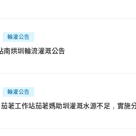
輪灌公告
里站南烘圳輪流灌溉公告
輪灌公告
2月茄荖工作站茄荖媽助圳灌溉水源不足，實施