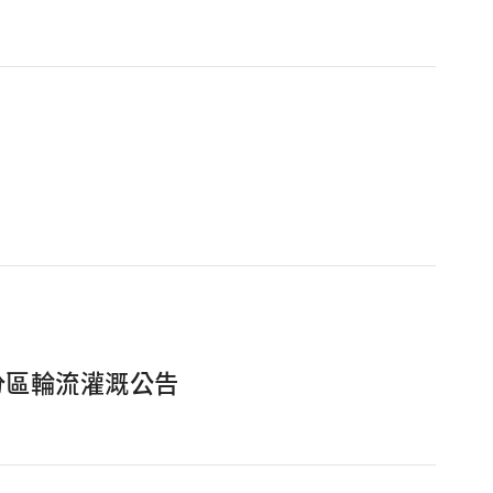
分區輪流灌溉公告