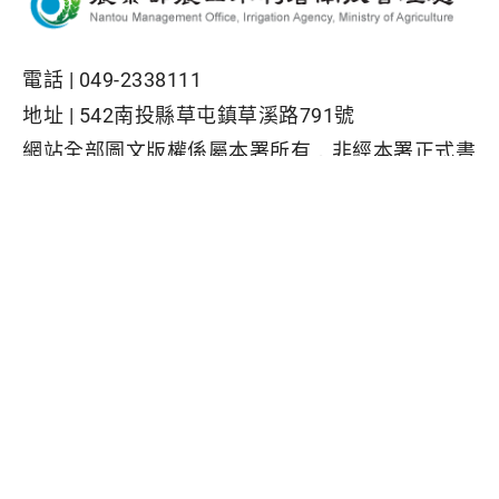
電話 |
049-2338111
地址 |
542南投縣草屯鎮草溪路791號
網站全部圖文版權係屬本署所有，非經本署正式書
面同意，不得將全部或部分內容，轉載於任何形式
媒體
Facebook粉絲專頁
隱私權保護政策
|
資訊安全政策
|
政府網站資料開放宣告